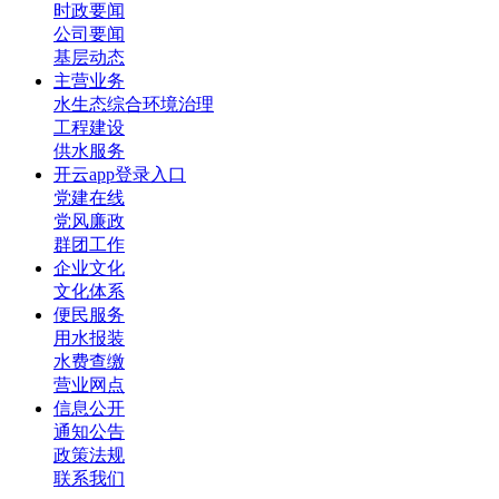
时政要闻
公司要闻
基层动态
主营业务
水生态综合环境治理
工程建设
供水服务
开云app登录入口
党建在线
党风廉政
群团工作
企业文化
文化体系
便民服务
用水报装
水费查缴
营业网点
信息公开
通知公告
政策法规
联系我们