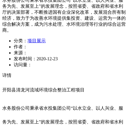
水务股份公司秉承省水投集团公司“以水立业、以人兴业、服
务为先、发展至上”的发展理念，按照省委、省政府和省水利
厅的决策部署，不断推进国有企业深化改革，发展混合所有制
经济，致力于为改善水环境提供集投资、建设、运营为一体的
综合解决方案，成为污水处理、水环境治理等行业的综合运营
商。
分类：
项目展示
作者：
来源：
发布时间：
2020-12-23
访问量：
详情
开阳县清龙河流域环境综合整治工程项目
水务股份公司秉承省水投集团公司“以水立业、以人兴业、服
务为先、发展至上”的发展理念，按照省委、省政府和省水利