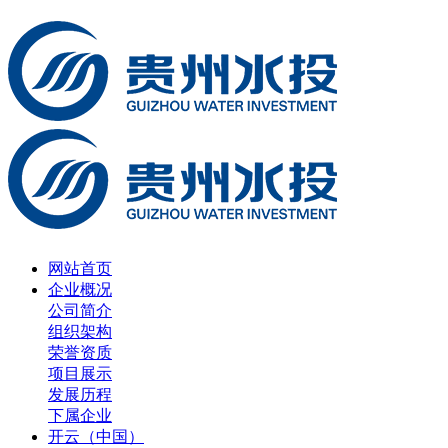
网站首页
企业概况
公司简介
组织架构
荣誉资质
项目展示
发展历程
下属企业
开云（中国）