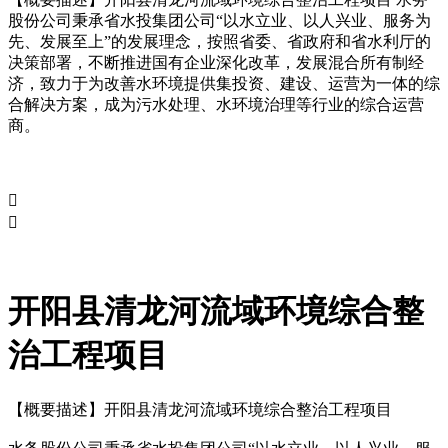
股份公司秉承省水投集团公司“以水立业、以人兴业、服务为
先、发展至上”的发展理念，按照省委、省政府和省水利厅的
决策部署，不断推进国有企业深化改革，发展混合所有制经
济，致力于为改善水环境提供集投资、建设、运营为一体的综
合解决方案，成为污水处理、水环境治理等行业的综合运营
商。


开阳县清龙河流域环境综合整
治工程项目
【概要描述】
开阳县清龙河流域环境综合整治工程项目