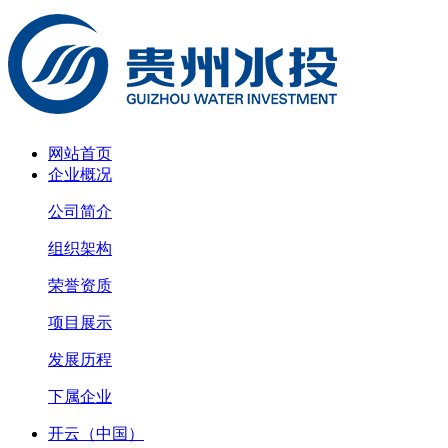
网站首页
企业概况
公司简介
组织架构
荣誉资质
项目展示
发展历程
下属企业
开云（中国）