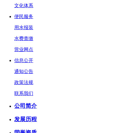
文化体系
便民服务
用水报装
水费查缴
营业网点
信息公开
通知公告
政策法规
联系我们
公司简介
发展历程
荣誉资质