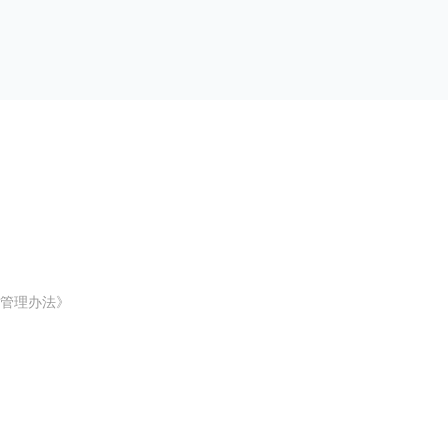
管理办法》