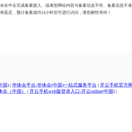
未在中企完成备案接入、或者您网站内容与备案信息不符、备案信息不准
有延迟，预计备案成功24小时后可进行访问，请您耐性等待！
中国)
|
华体会平台-华体会(中国)一站式服务平台
|
开云手机官方网
体会（中国）
|
开云手机web版登录入口-开云online(中国)
|