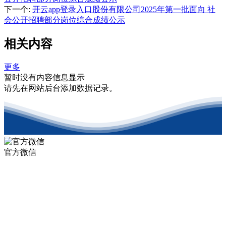
下一个
:
开云app登录入口股份有限公司2025年第一批面向 社
会公开招聘部分岗位综合成绩公示
相关内容
更多
暂时没有内容信息显示
请先在网站后台添加数据记录。
官方微信
开云app登录入口股份有限公司
是一家致力于为改善水环境提供集投资、建设、运营为一体的综合解
决方案，成为污水处理、水环境治理等行业的综合运营商