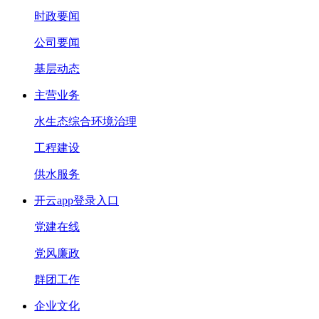
时政要闻
公司要闻
基层动态
主营业务
水生态综合环境治理
工程建设
供水服务
开云app登录入口
党建在线
党风廉政
群团工作
企业文化