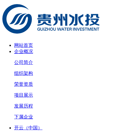
网站首页
企业概况
公司简介
组织架构
荣誉资质
项目展示
发展历程
下属企业
开云（中国）