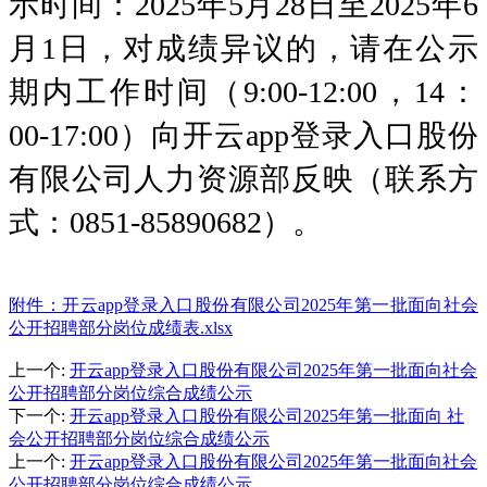
示时间：2025年5月28日至2025年6
月1日，对成绩异议的，
请在公示
期内工作时间（
9:00-12:00，14：
00-17:00）向开云app登录入口股份
有限公司人力资源部反映（联系方
式：0851-85890682）。
附件：开云app登录入口股份有限公司2025年第一批面向社会
公开招聘部分岗位成绩表.xlsx
上一个
:
开云app登录入口股份有限公司2025年第一批面向社会
公开招聘部分岗位综合成绩公示
下一个
:
开云app登录入口股份有限公司2025年第一批面向 社
会公开招聘部分岗位综合成绩公示
上一个
:
开云app登录入口股份有限公司2025年第一批面向社会
公开招聘部分岗位综合成绩公示