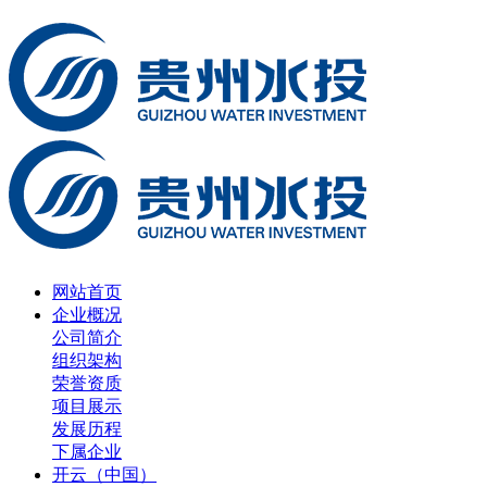
网站首页
企业概况
公司简介
组织架构
荣誉资质
项目展示
发展历程
下属企业
开云（中国）