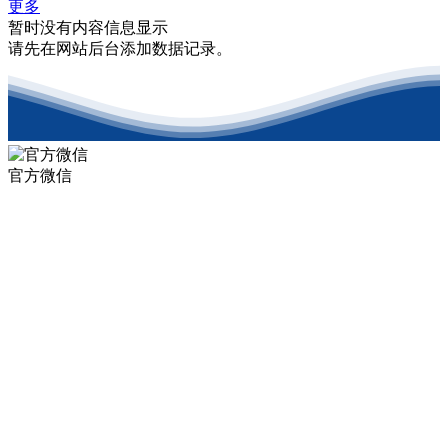
更多
暂时没有内容信息显示
请先在网站后台添加数据记录。
官方微信
开云app登录入口股份有限公司
是一家致力于为改善水环境提供集投资、建设、运营为一体的综合解
决方案，成为污水处理、水环境治理等行业的综合运营商
Copyright2020 开云app登录入口股份有限公司 All Rights Reserved
地 址：贵州省贵阳市南明区宝山南路84号
客服热线：
0851-85891002