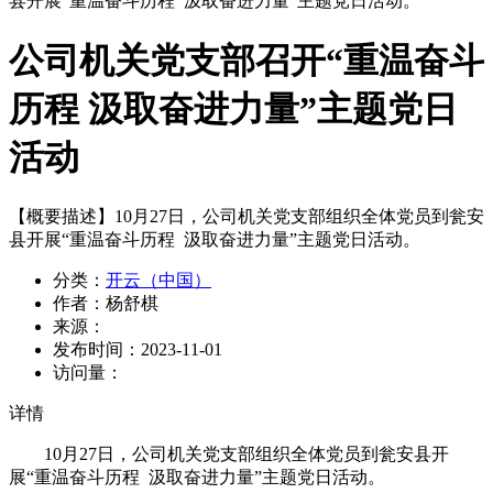
县开展“重温奋斗历程 汲取奋进力量”主题党日活动。
公司机关党支部召开“重温奋斗
历程 汲取奋进力量”主题党日
活动
【概要描述】
10月27日，公司机关党支部组织全体党员到瓮安
县开展“重温奋斗历程 汲取奋进力量”主题党日活动。
分类：
开云（中国）
作者：
杨舒棋
来源：
发布时间：
2023-11-01
访问量：
详情
10月27日，公司机关党支部组织全体党员到瓮安县开
展“重温奋斗历程 汲取奋进力量”主题党日活动。