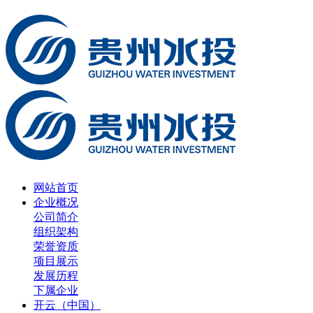
网站首页
企业概况
公司简介
组织架构
荣誉资质
项目展示
发展历程
下属企业
开云（中国）