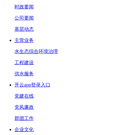
时政要闻
公司要闻
基层动态
主营业务
水生态综合环境治理
工程建设
供水服务
开云app登录入口
党建在线
党风廉政
群团工作
企业文化