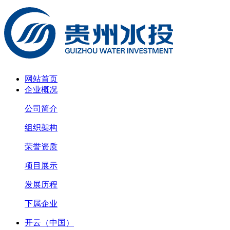
网站首页
企业概况
公司简介
组织架构
荣誉资质
项目展示
发展历程
下属企业
开云（中国）