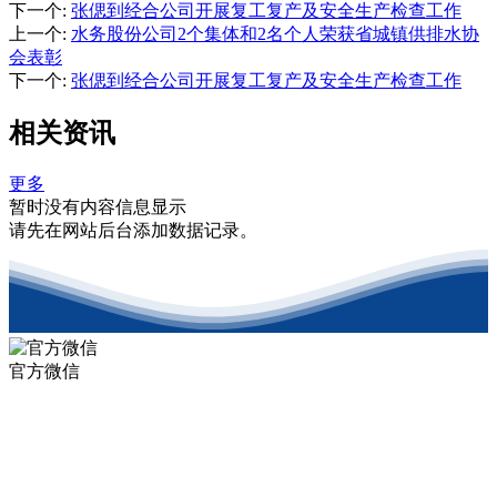
下一个
:
张偲到经合公司开展复工复产及安全生产检查工作
上一个
:
水务股份公司2个集体和2名个人荣获省城镇供排水协
会表彰
下一个
:
张偲到经合公司开展复工复产及安全生产检查工作
相关资讯
更多
暂时没有内容信息显示
请先在网站后台添加数据记录。
官方微信
开云app登录入口股份有限公司
是一家致力于为改善水环境提供集投资、建设、运营为一体的综合解