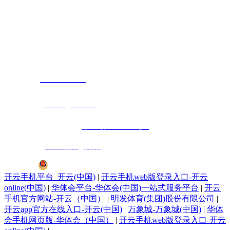
决方案，成为污水处理、水环境治理等行业的综合运营商
Copyright2020 开云app登录入口股份有限公司 All Rights Reserved
地 址：贵州省贵阳市南明区宝山南路84号
客服热线：
0851-85891002
邮 箱：
gzswlxlf@163.com
黔ICP备15004029号-1
技术支持：
中企动力
贵阳
贵公网安备 52011502001947号
开云手机平台_开云(中国)
|
开云手机web版登录入口-开云
online(中国)
|
华体会平台-华体会(中国)一站式服务平台
|
开云
手机官方网站-开云（中国）
|
明发体育(集团)股份有限公司
|
开云app官方在线入口-开云(中国)
|
万象城-万象城(中国)
|
华体
会手机网页版-华体会（中国）
|
开云手机web版登录入口-开云